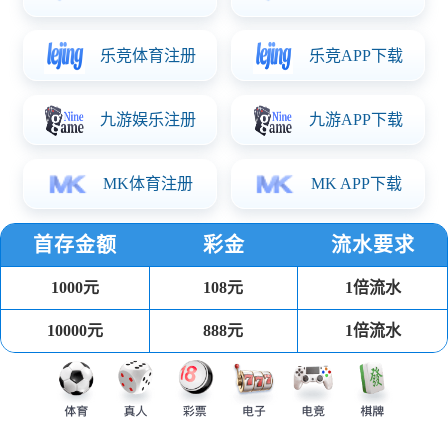
阿森纳角球进球占比升至31%，定位球战
术成争冠关键变量
在英超联赛愈发白热化的争冠格局中，阿森纳本赛季
展现出了一种全新的进攻风貌。根据最新战术统计，
球队的角球进球占比已悄然攀升至31%，这一数据不
仅在英超独树一帜，更揭示了阿尔特塔麾下这支青年
军正在将定位球战术打磨成争冠之路上的关键变量。
从上赛季的全面开花到如今的精密制导，枪手正用独
特的空中优势重塑自己的得分版图。